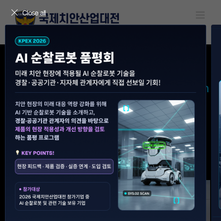
Skip
Close all
to
content
KPEX 2026 FOCUS
Physical AI & Robotics & Information
Security & AI Startup
#순찰로봇
#드론
#디지털범죄대응
#스마트시티