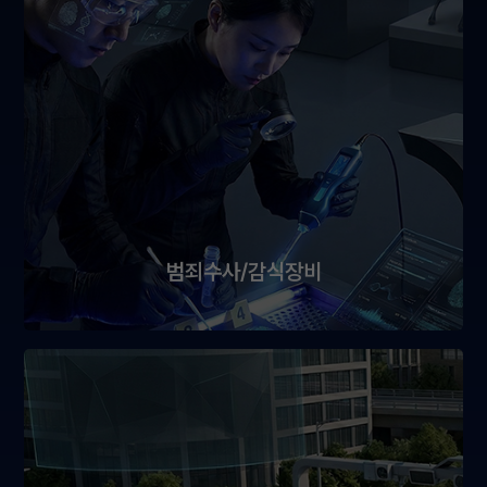
범죄수사/감식장비