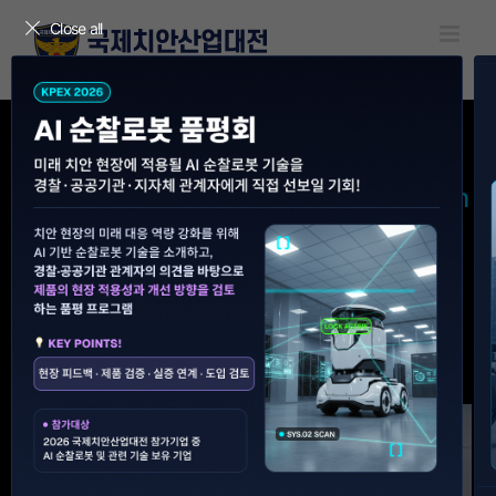
Skip
Close all
to
content
KPEX 2026 FOCUS
Physical AI & Robotics & Information
Security & AI Startup
#순찰로봇
#드론
#디지털범죄대응
#스마트시티