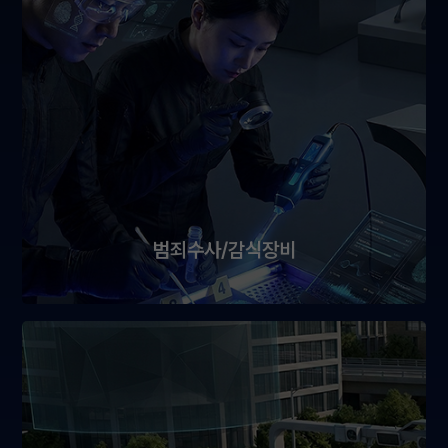
범죄수사/감식장비