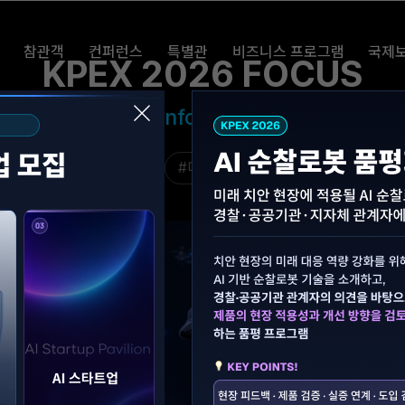
참관객
컨퍼런스
특별관
비즈니스 프로그램
국제
KPEX 2026 FOCUS
 AI & Robotics & Information Security & A
#순찰로봇
#드론
#디지털범죄대응
#스마트시티