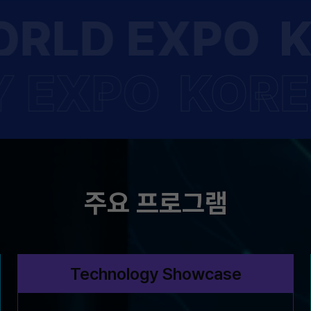
RLD EXPO
K
 EXPO
KORE
주요 프로그램
Technology Showcase