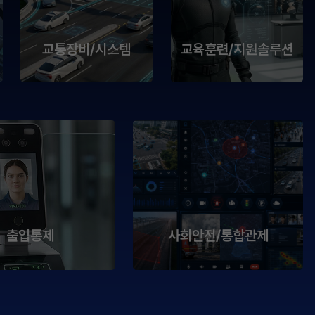
교통장비/시스템
교육훈련/지원솔루션
출입통제
사회안전/통합관제