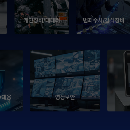
스
개인장비/대테러
범죄수사/감식장비
/대응
영상보안