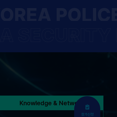
OREA POLICE
A SECURITY 
Knowledge & Network
참가신청