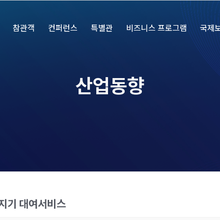
참관객
컨퍼런스
특별관
비즈니스 프로그램
국제
산업동향
라탐지기 대여서비스