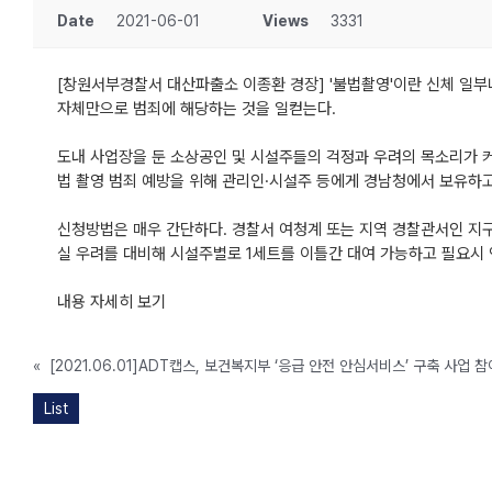
Date
2021-06-01
Views
3331
[창원서부경찰서 대산파출소 이종환 경장] '불법촬영'이란 신체 일부
자체만으로 범죄에 해당하는 것을 일컫는다.
도내 사업장을 둔 소상공인 및 시설주들의 걱정과 우려의 목소리가 
법 촬영 범죄 예방을 위해 관리인·시설주 등에게 경남청에서 보유하고 
신청방법은 매우 간단하다. 경찰서 여청계 또는 지역 경찰관서인 지구
실 우려를 대비해 시설주별로 1세트를 이틀간 대여 가능하고 필요시 
내용 자세히 보기
«
[2021.06.01]ADT캡스, 보건복지부 ‘응급 안전 안심서비스’ 구축 사업 참
List