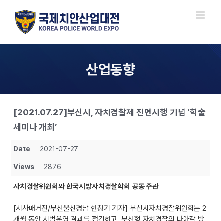
Skip
to
content
산업동향
[2021.07.27]부산시, 자치경찰제 전면시행 기념 ‘학술
세미나 개최’
Date
2021-07-27
Views
2876
자치경찰위원회와 한국지방자치경찰학회 공동 주관
[시사매거진/부산울산경남 한창기 기자] 부산시자치경찰위원회는 2
개월 동안 시범운영 결과를 점검하고, 부산형 자치경찰의 나아갈 방