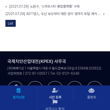
«
[2021.07.29] 노원구, ‘스마트시티 통합플랫폼’ 구축
[2021.07.29] ADT캡스, 도난 보상부터 매장 관리 앱까지 토탈 케어 무인화 솔루션 실현
»
List
국제치안산업대전(KPEX) 사무국
(주)메쎄이상 | 서울특별시 마포구 월드컵북로 58길 9 ES타워 (03922)
사업자번호 | 372-81-02557 | Tel. 02-6121-6348
참가신청
사전 등록
품평회
비즈니스 투어