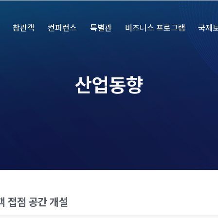
참관객
컨퍼런스
특별관
비즈니스 프로그램
국제
산업동향
고객 접점 공간 개설