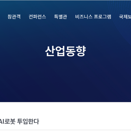
참관객
컨퍼런스
특별관
비즈니스 프로그램
국제
산업동향
 AI로봇 투입한다