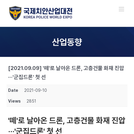
Skip
to
content
산업동향
[2021.09.09] '떼'로 날아온 드론, 고층건물 화재 진압
···'군집드론' 첫 선
Date
2021-09-10
Views
2851
'떼'로 날아온 드론, 고층건물 화재 진압
···'군집드론' 첫 선