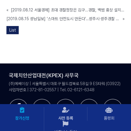
«
[2019.08.12 서울경제] 초대 경찰청장은 김구...경찰, 백범 흉상 설치 및 첫 기념식 개최
[2019.08.15 광남일보] ‘스마트 안전도시 만든다’…광주시·광주경찰 협업
»
List
국제치안산업대전(KPEX) 사무국
(주)메쎄이상 | 서울특별시 마포구 월드컵북로 58길 9 ES타워 (03922)
사업자번호 | 372-81-02557 | Tel. 02-6121-6348
참가신청
사전 등록
품평회