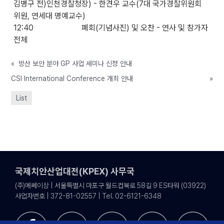
김병구 전)인천경찰청장) - 한견우 교수(7대 국가경찰위원회
위원, 연세대 명예교수)
12:40 폐회(기념사진) 및 오찬 - 연사 및 참가자
전체
«
방산 보안 분야 GP 사업 세미나 신청 안내
CSI International Conference 개최 안내
»
List
국제치안산업대전(KPEX) 사무국
(주)메쎄이상 | 서울특별시 마포구 월드컵북로 58길 9 ES타워 (03922)
사업자번호 | 372-81-02557 | Tel. 02-6121-6348