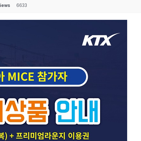
iews
6633