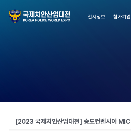
Skip
to
전시정보
참가기업
content
[2023 국제치안산업대전] 송도컨벤시아 MIC