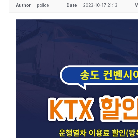
Author
police
Date
2023-10-17 21:13
V