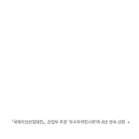
「국제치안산업대전」, 산업부 주관 ‘우수무역전시회’에 4년 연속 선정
»