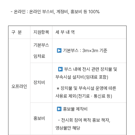
- 온라인 : 온라인 부스비, 계정비, 홍보비 등 100%
구 분
지원항목
세 부 내 역
기본부스
기본부스 : 3m×3m 기준
임차료
부스 내에 전시 관련 장치물 및
부속시설 설치비(임대료 포함)
장치비
오프라인
※ 장치물 및 부속시설 운영에 따른
사용료 제외(전기료ㆍ통신료 등)
홍보물 제작비
홍보비
- 전시회 참여 목적 홍보 책자,
영상물만 해당