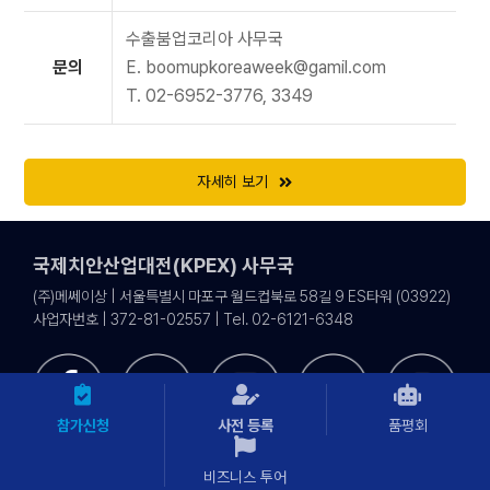
수출붐업코리아 사무국
문의
E. boomupkoreaweek@gamil.com
T. 02-6952-3776, 3349
자세히 보기
국제치안산업대전(KPEX) 사무국
(주)메쎄이상 | 서울특별시 마포구 월드컵북로 58길 9 ES타워 (03922)
사업자번호 | 372-81-02557 | Tel. 02-6121-6348
참가신청
사전 등록
품평회
비즈니스 투어